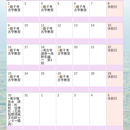
ンター発掘
2
3
4
5
6
7
8
へんろ展
■
親子考
■
親子考
■
親子考
休館日
四国のモノ
古学教室
古学教室
古学教室
づくりー弥
生時代の道
具ー
9
10
11
12
13
14
15
■
親子考
■
親子考
休館日
古学教室
古学教室
16
17
18
19
20
21
22
■
親子考
■
考古学
■
親子考
休館日
古学教室
講座ー高
古学教室
校生編
ー 第1
回
23
24
25
26
27
28
29
■
親子考
■
親子考
休館日
古学教室
古学教室
30
31
1
2
3
4
5
■
展示報
休館日
告会 講
師：松
村 信博
氏（元高
知県埋蔵
文化財セ
ンター職
員）