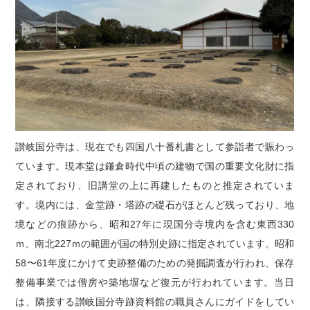
讃岐国分寺は、現在でも四国八十番札書として参詣者で賑わっ
ています。現本堂は鎌倉時代中頃の建物で国の重要文化財に指
定されており、旧講堂の上に再建したものと推定されていま
す。境内には、金堂跡・塔跡の礎石がほとんど残っており、地
境などの痕跡から、昭和27年に現国分寺境内を含む東西330
ｍ、南北227ｍの範囲が国の特別史跡に指定されています。昭和
58〜61年度にかけて史跡整備のための発掘調査が行われ、保存
整備事業では僧房や築地塀など復元が行われています。当日
は、隣接する讃岐国分寺跡資料館の職員さんにガイドをしてい