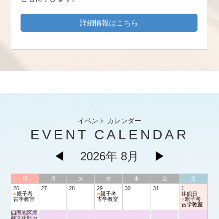
詳細情報はこちら
イベント カレンダー
EVENT CALENDAR
◀
2026年 8月
▶
日
月
火
水
木
金
土
26
27
28
29
30
31
1
■
親子考
■
親子考
休館日
古学教室
古学教室
■
親子考
古学教室
四国地区埋
蔵文化財セ