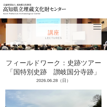
公益財団法人
toggle
navigat
講座
LECTURES
フィールドワーク：史跡ツアー
「国特別史跡 讃岐国分寺跡」
2026.06.28（日）