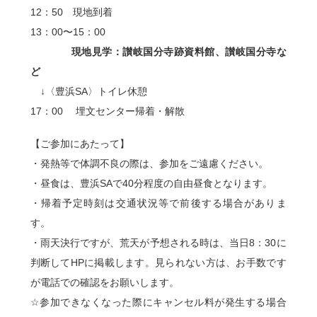
12：50 現地到着
13：00〜15：00
現地見学：讃岐国分寺跡資料館、讃岐国分寺な
ど
↓〈豊浜SA〉トイレ休憩
17：00 埋文センター帰着・解散
【ご参加にあたって】
・発熱等で体調不良の際は、参加をご遠慮ください。
・昼食は、豊浜SAで40分程度の自由昼食となります。
・帰着予定時刻は交通状況等で前後する場合がありま
す。
・雨天決行ですが、荒天が予想される時は、当日8：30に
判断してHPに掲載します。見られない方は、お手数です
が電話での確認をお願いします。
☆参加できなくなった際にキャンセル料が発生する場合